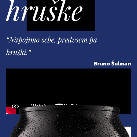
hruške
“Napojimo sebe, predvsem pa
hruški.”
Bruno Šulman
Natisni recept