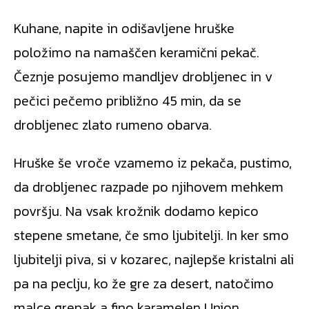
Kuhane, napite in odišavljene hruške
položimo na namaščen keramični pekač.
Čeznje posujemo mandljev drobljenec in v
pečici pečemo približno 45 min, da se
drobljenec zlato rumeno obarva.
Hruške še vroče vzamemo iz pekača, pustimo,
da drobljenec razpade po njihovem mehkem
površju. Na vsak krožnik dodamo kepico
stepene smetane, če smo ljubitelji. In ker smo
ljubitelji piva, si v kozarec, najlepše kristalni ali
pa na peclju, ko že gre za desert, natočimo
malce grenak a fino karamelen Union