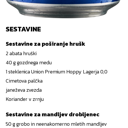
SESTAVINE
Sestavine za poširanje hrušk
2 abata hruški
40 g gozdnega medu
1 steklenica Union Premium Hoppy Lagerja 0,0
Cimetova palčka
janeževa zvezda
Koriander v zrnju
Sestavine za mandljev drobljenec
50 g grobo in neenakomerno mletih mandljev