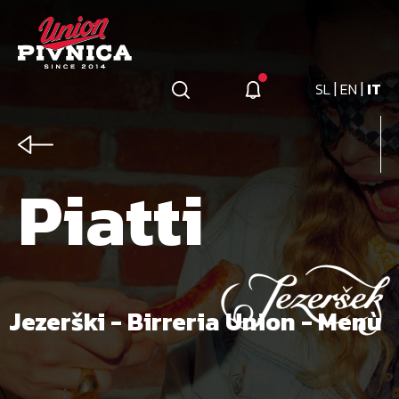
|
|
SL
EN
IT
Piatti
Jezerški - Birreria Union - Menù