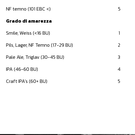
NF temno (101 EBC <)
5
Grado di amarezza
Smile, Weiss (<16 BU)
1
Pils, Lager, NF Temno (17-29 BU)
2
Pale Ale, Triglav (30-45 BU)
3
IPA (46-60 BU)
4
Craft IPA’s (60+ BU)
5