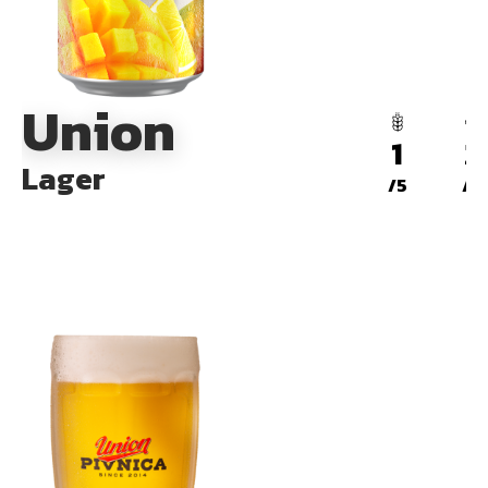
Union
1
2
Lager
/5
/5