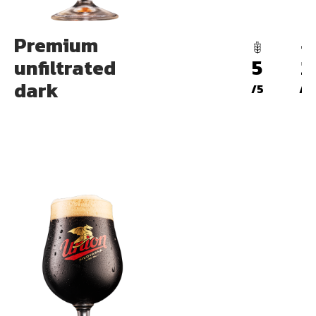
Premium
unfiltrated
5
2
dark
/5
/5