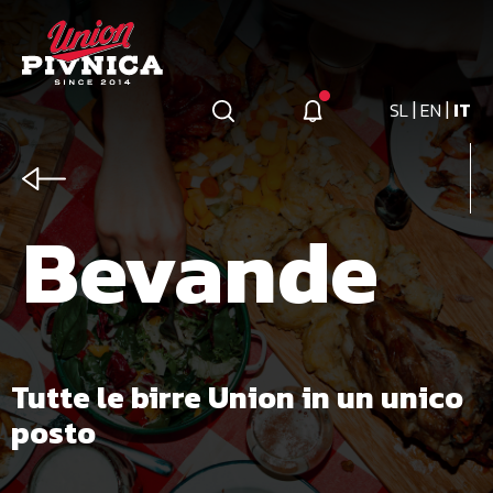
|
|
SL
EN
IT
Bevande
Tutte le birre Union in un unico
posto