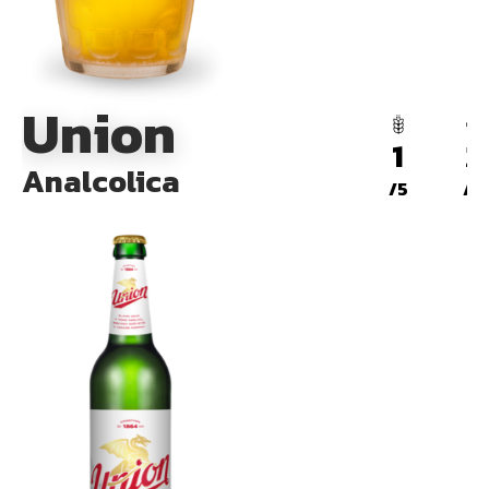
Union
1
2
Analcolica
/5
/5