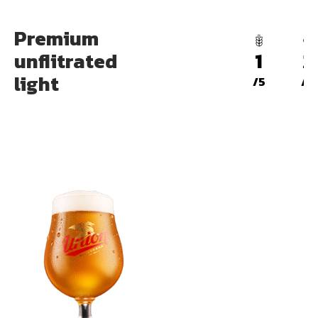
Premium
unflitrated
1
2
light
/5
/5