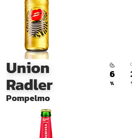
Union
6
2
Radler
%
%
Pompelmo